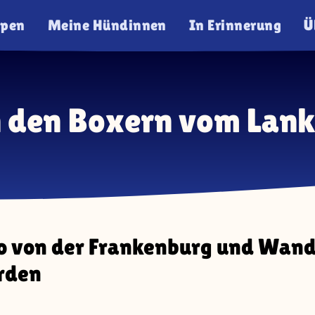
lpen
Meine Hündinnen
In Erinnerung
Ü
 den Boxern vom Lank
o von der Frankenburg und Wan
rden