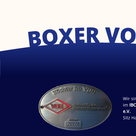
Wir si
im
IBC
e.V.
Sitz 