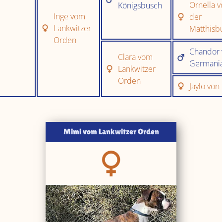
Ornella v
Königsbusch
Inge vom
der
Lankwitzer
Matthisb
Orden
Chandor
Clara vom
Germania
Lankwitzer
Orden
Jaylo von
Mimi vom Lankwitzer Orden