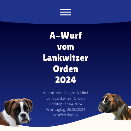
Direkt zur Hauptnavigation springen
Direkt zum Inhalt springen
A-Wurf
vom
Lankwitzer
Orden
2024
Venom von Allegro & Mimi
vom Lankwitzer Orden
Decktag: 27.04.2024
Wurftagtag: 26.06.2024
Wurfstärke:1/3