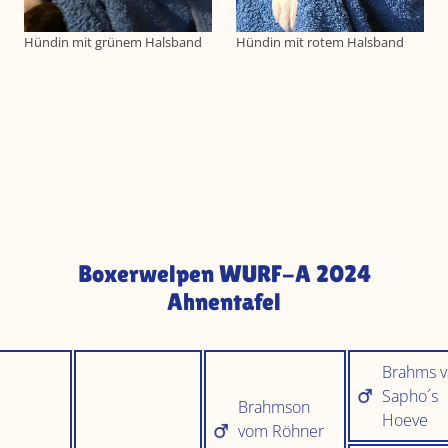
Hündin mit grünem Halsband
Hündin mit rotem Halsband
Boxerwelpen WURF-A 2024
Ahnentafel
Brahms v
Sapho´s
Brahmson
Hoeve
vom Röhner