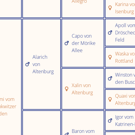
Allegro
Karina vo
Isenburg
Apoll vo
Drösche
Capo von
Feld
der Mörike
Allee
Waska v
Alarich
Rottland
von
Altenburg
Winston 
den Bus
Xalin von
Altenburg
Quaxi vo
mi vom
Altenbur
nkwitzer
den
Igor vom
Katrinen
Baron vom