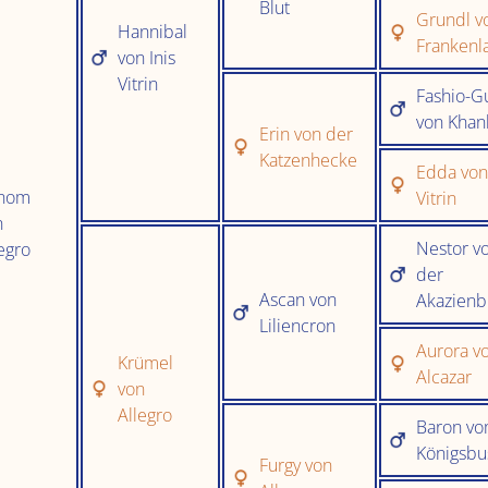
Blut
Grundl 
Hannibal
Frankenl
von Inis
Vitrin
Fashio-G
von Khan
Erin von der
Katzenhecke
Edda von 
nom
Vitrin
n
Nestor v
egro
der
Ascan von
Akazienb
Liliencron
Aurora v
Krümel
Alcazar
von
Allegro
Baron v
Königsbu
Furgy von