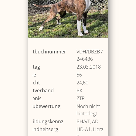
Zuchtbuchnummer
VDH/DBZB /
246436
Wurftag
23.03.2018
Größe
56
Gewicht
24,60
Zuchtverband
BK
Ergebnis
ZTP
Schaubewertung
Noch nicht
hinterlegt
Ausbildungskennz.
BH/VT, AD
Gesundheitserg.
HD-A1, Herz-