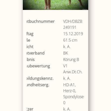
Zuchtbuchnummer
VDH/DBZB
249191
Wurftag
15.12.2019
Größe
61.5 cm
Gewicht
k. A.
Zuchtverband
BK
Ergebnis
Körung B
Schaubewertung
V1
Anw.Dt.Ch.
Ausbildungskennz.
k. A.
Gesundheitserg.
HD-A1,
Herz-0,
Spondylose-
0
Besitzer
k. A.